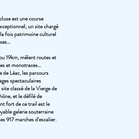
cluse est une course
exceptionnel; un site chargé
 la fois patrimoine culturel
oses…
ou 19km, mêlent routes et
stes et monotraces…
e de Léaz, les parcours
ages spectaculaires
ite classé de la Vierge de
ône, et le défilé de
nt fort de ce trail est le
yable galerie souterraine
ses 917 marches d'escalier.