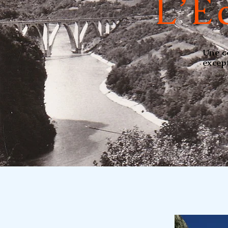
L’É
Une c
excep