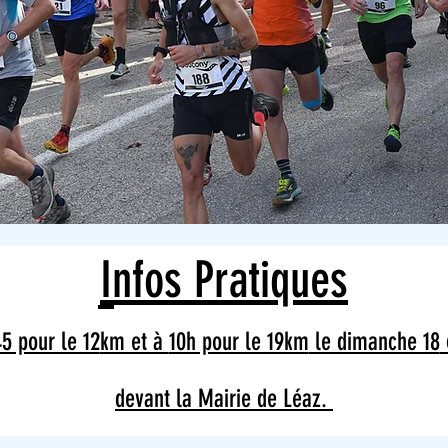
I
n
fos Pratiques
5 pour le 12
km et à
10h pour le 19km
le dimanche 18
devant la Mairie de Léaz.