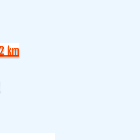
12 km
!